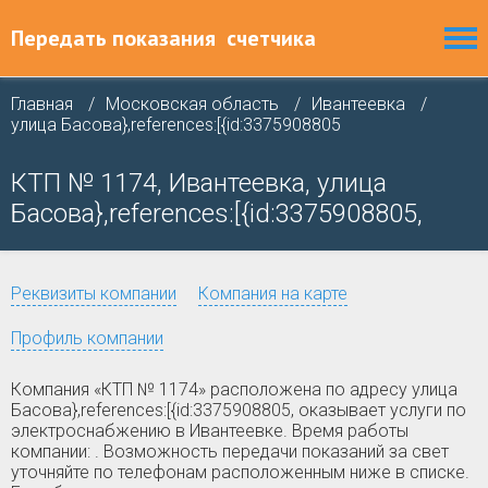
Передать показания
счетчика
Главная
Московская область
Ивантеевка
улица Басова},references:[{id:3375908805
КТП № 1174, Ивантеевка, улица
Басова},references:[{id:3375908805,
Реквизиты компании
Компания на карте
Профиль компании
Компания «КТП № 1174» расположена по адресу улица
Басова},references:[{id:3375908805, оказывает услуги по
электроснабжению в Ивантеевке. Время работы
компании: . Возможность передачи показаний за свет
уточняйте по телефонам расположенным ниже в списке.