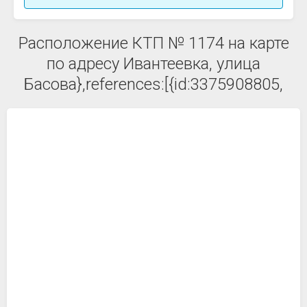
Расположение КТП № 1174 на карте
по адресу Ивантеевка, улица
Басова},references:[{id:3375908805,