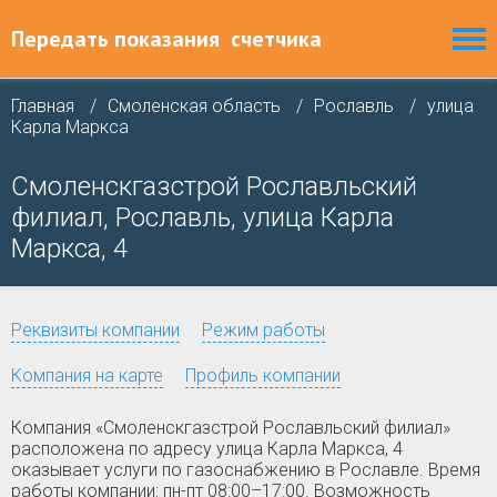
Передать показания
счетчика
Главная
Смоленская область
Рославль
улица
Карла Маркса
Смоленскгазстрой Рославльский
филиал, Рославль, улица Карла
Маркса, 4
Реквизиты компании
Режим работы
Компания на карте
Профиль компании
Компания «Смоленскгазстрой Рославльский филиал»
расположена по адресу улица Карла Маркса, 4
оказывает услуги по газоснабжению в Рославле. Время
работы компании: пн-пт 08:00–17:00. Возможность