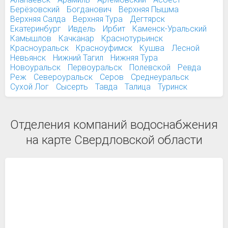
Берёзовский
Богданович
Верхняя Пышма
Верхняя Салда
Верхняя Тура
Дегтярск
Екатеринбург
Ивдель
Ирбит
Каменск-Уральский
Камышлов
Качканар
Краснотурьинск
Красноуральск
Красноуфимск
Кушва
Лесной
Невьянск
Нижний Тагил
Нижняя Тура
Новоуральск
Первоуральск
Полевской
Ревда
Реж
Североуральск
Серов
Среднеуральск
Сухой Лог
Сысерть
Тавда
Талица
Туринск
Отделения компаний водоснабжения
на карте Свердловской области