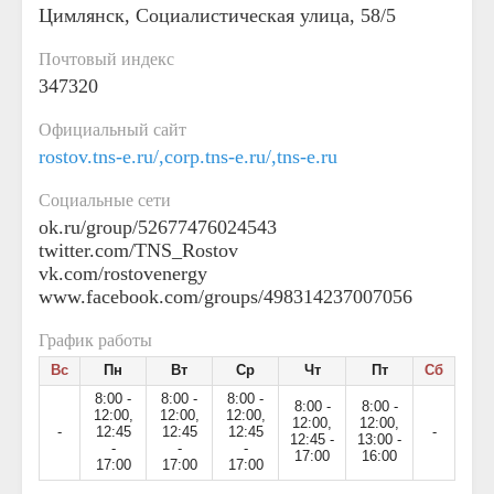
Цимлянск, Социалистическая улица, 58/5
Почтовый индекс
347320
Официальный сайт
rostov.tns-e.ru/,corp.tns-e.ru/,tns-e.ru
Социальные сети
ok.ru/group/52677476024543
twitter.com/TNS_Rostov
vk.com/rostovenergy
www.facebook.com/groups/498314237007056
График работы
Вс
Пн
Вт
Ср
Чт
Пт
Сб
8:00 -
8:00 -
8:00 -
8:00 -
8:00 -
12:00,
12:00,
12:00,
12:00,
12:00,
-
12:45
12:45
12:45
-
12:45 -
13:00 -
-
-
-
17:00
16:00
17:00
17:00
17:00