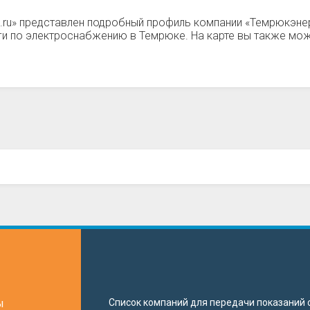
а.ru» представлен подробный профиль компании «Темрюкэн
уги по электроснабжению в Темрюке. На карте вы также м
ы
Список компаний для передачи показаний с