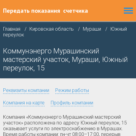
Передать показания
счетчика
Главная
Кировская область
Мураши
Южный
переулок
Коммунэнерго Мурашинский
мастерский участок, Мураши, Южный
переулок, 15
Реквизиты компании
Режим работы
Компания на карте
Профиль компании
Компания «Коммунэнерго Мурашинский мастерский
участок» расположена по адресу Южный переулок, 15
оказывает услуги по электроснабжению в Мурашах.
Время работы компании: пн-чт 08:00–17:00, перерыв