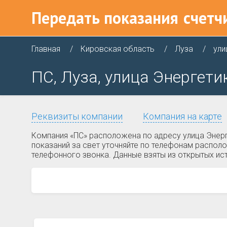
Передать показания
счетч
Главная
Кировская область
Луза
ули
ПС, Луза, улица Энергетик
Реквизиты компании
Компания на карте
Компания «ПС» расположена по адресу улица Энерг
показаний за свет уточняйте по телефонам распол
телефонного звонка. Данные взяты из открытых ис