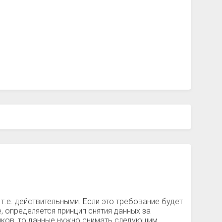
т.е. действительными. Если это требование будет
, определяется принцип снятия данных за
чиков, то данные нужно снимать следующим