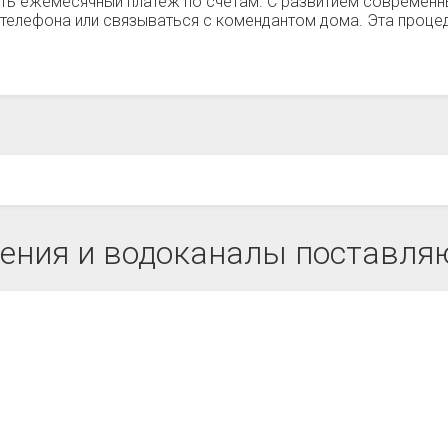
ть ежемесячный платеж по счетам. С развитием современн
телефона или связываться с комендантом дома. Эта процед
ения и водоканалы поставляю