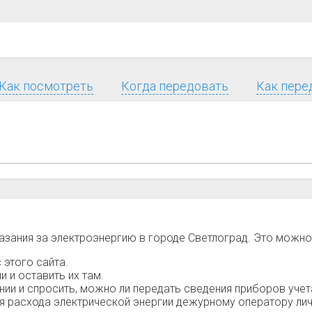
Как посмотреть
Когда передовать
Как пере
азания за электроэнергию в городе Светлоград. Это можн
 этого сайта.
 и оставить их там.
и и спросить, можно ли передать сведения приборов учет
ия расхода электрической энергии дежурному оператору лич