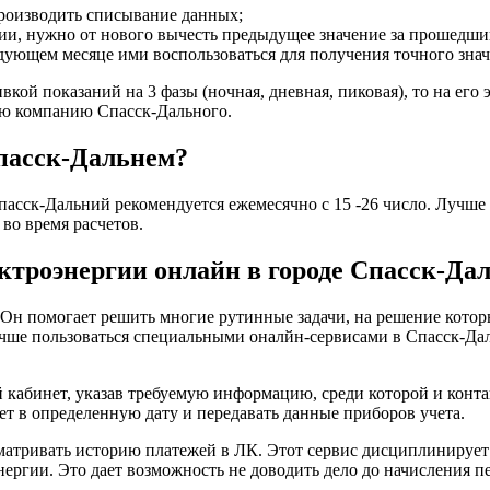
производить списывание данных;
ии, нужно от нового вычесть предыдущее значение за прошедши
едующем месяце ими воспользоваться для получения точного знач
кой показаний на 3 фазы (ночная, дневная, пиковая), то на его 
ую компанию Спасск-Дального.
Спасск-Дальнем?
асск-Дальний рекомендуется ежемесячно с 15 -26 число. Лучше в
во время расчетов.
ектроэнергии онлайн в городе Спасск-Да
. Он помогает решить многие рутинные задачи, на решение кото
учше пользоваться специальными оналйн-сервисами в Спасск-Дал
 кабинет, указав требуемую информацию, среди которой и конта
ет в определенную дату и передавать данные приборов учета.
атривать историю платежей в ЛК. Этот сервис дисциплинирует по
нергии. Это дает возможность не доводить дело до начисления п